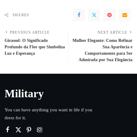
SHARES
PREVIOUS ARTICLE
NEXT ARTICLE
Girassol: O Significado
Mulher Elegante: Como Refinar
Profundo da Flor que Simboliza
Sua Aparência e
Luz e Esperança
Comportamento para Ser
Admirada por Sua Elegância
Military
You can have anything you want in life if you
dress for it.