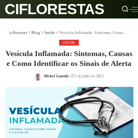
CIFLORESTAS
ciflorestas
>
Blog
>
Saúde
>
Vesícula Inflamada: Sintomas, Causas e Como Identificar os Sinais de Alerta
SAÚDE
Vesícula Inflamada: Sintomas, Causas
e Como Identificar os Sinais de Alerta
Michel Gomide
3 de julho de 2025
Posted
by