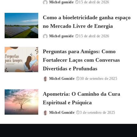
Michel gomide
15 de abril de 2026
Posted
by
Como a bioeletricidade ganha espaço
no Mercado Livre de Energia
Michel gomide
15 de abril de 2026
Posted
by
Perguntas para Amigos: Como
Fortalecer Laços com Conversas
Divertidas e Profundas
Michel Gomide
30 de setembro de 2025
Posted
by
Apometria: O Caminho da Cura
Espiritual e Psíquica
Michel Gomide
3 de setembro de 2025
Posted
by