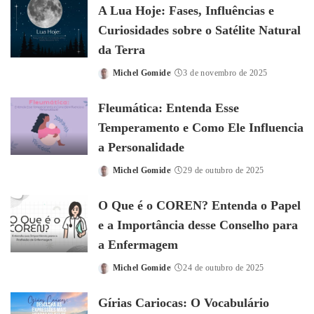
A Lua Hoje: Fases, Influências e
Curiosidades sobre o Satélite Natural
da Terra
Michel Gomide
3 de novembro de 2025
Posted
by
Fleumática: Entenda Esse
Temperamento e Como Ele Influencia
a Personalidade
Michel Gomide
29 de outubro de 2025
Posted
by
O Que é o COREN? Entenda o Papel
e a Importância desse Conselho para
a Enfermagem
Michel Gomide
24 de outubro de 2025
Posted
by
Gírias Cariocas: O Vocabulário