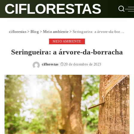
CIFLORESTAS
ciflorestas
>
Blog
>
Meio ambiente
>
Seringueira: a árvore-da-borracha
MEIO AMBIENTE
Seringueira: a árvore-da-borracha
ciflorestas
20 de dezembro de 2023
Posted
by