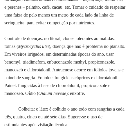
e perenes – palmito, café, cacau, etc. Tomar o cuidado de respeitar
uma faixa de pelo menos um metro de cada lado da linha de
seringueira, para evitar competição por nutrientes.
Controle de doenças: no litoral, clones tolerantes ao mal-das-
folhas (
Mycrocyclus ulei
), doença que não é problema no planalto.
Em viveiros irrigados, em determinadas épocas do ano, usar
benomyl, triadimefom, enbuconazole methyl, propiconazole,
mancozeb e chlorotalonil. Antracnose ocorre em folíolos jovens e
painel de sangria. Folíolos: fungicidas cúpricos e chlorotalonil.
Painel: fungicidas à base de chlorotalonil, propiconazole e
mancozeb. Oídio (
Oidium heveae
): enxofre.
Colheita: o látex é colhido o ano todo com sangrias a cada
três, quatro, cinco ou até sete dias. Sugere-se o uso de
estimulantes após visitação técnica.