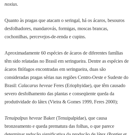
noxius
.
Quanto às pragas que atacam o seringal, há os ácaros, besouros
desfolhadores, mandarovás, formigas, moscas brancas,
cochonilhas, percevejos-de-renda e cupins.
Aproximadamente 60 espécies de ácaros de diferentes famílias
têm sido relatadas no Brasil em seringueira. Dentre as espécies de
ácaros fitófagos encontradas em seringueira, duas são
consideradas pragas sérias nas regiões Centro-Oeste e Sudeste do
Brasil:
Calacarus heveae
Feres (Eriophyidae), que têm causado
severo desfolhamento das plantas e conseqüente queda da
produtividade do látex (Vieira & Gomes 1999, Feres 2000);
Tenuipalpus heveae
Baker (Tenuipalpidae), que causa
bronzeamento e queda prematura das folhas, o que parece
determinar redução significativa da produção de látex (Pontier et