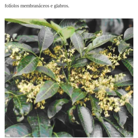
folíolos membranáceos e glabros.