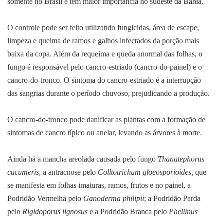
somente no Brasil e tem maior importância no sudeste da Bahia.
O controle pode ser feito utilizando fungicidas, área de escape,
limpeza e queima de ramos e galhos infectados da porção mais
baixa da copa. Além da requeima e queda anormal das folhas, o
fungo é responsável pelo cancro-estriado (cancro-do-painel) e o
cancro-do-tronco. O sintoma do cancro-estriado é a interrupção
das sangrias durante o período chuvoso, prejudicando a produção.
O cancro-do-tronco pode danificar as plantas com a formação de
sintomas de cancro típico ou anelar, levando as árvores à morte.
Ainda há a mancha areolada causada pelo fungo
Thanatephorus
cucumeris
, a antracnose pelo
Colltotrichum gloeosporioides,
que
se manifesta em folhas imaturas, ramos, frutos e no painel, a
Podridão Vermelha pelo
Ganoderma philipii
; a Podridão Parda
pelo
Rigidoporus lignosus
e a Podridão Branca pelo
Phellinus