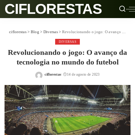
CIFLORESTAS
ciflorestas
>
Blog
>
Diversas
>
Revolucionando o jogo: O avanço da tecnologia no mundo do futebol
DIVERSAS
Revolucionando o jogo: O avanço da
tecnologia no mundo do futebol
ciflorestas
14 de agosto de 2023
Posted
by