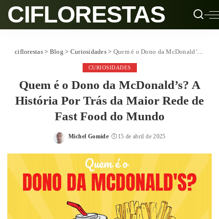
CIFLORESTAS
ciflorestas
>
Blog
>
Curiosidades
>
Quem é o Dono da McDonald’s? A História Por Trás da Maior Rede de Fast Food do Mundo
CURIOSIDADES
Quem é o Dono da McDonald’s? A
História Por Trás da Maior Rede de
Fast Food do Mundo
Michel Gomide
15 de abril de 2025
Posted
by