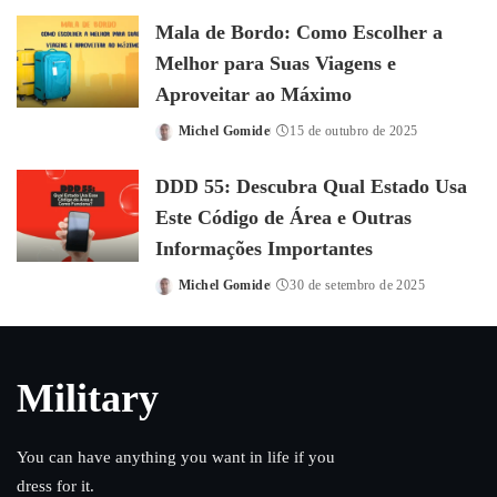
by
Mala de Bordo: Como Escolher a
Melhor para Suas Viagens e
Aproveitar ao Máximo
Michel Gomide
15 de outubro de 2025
Posted
by
DDD 55: Descubra Qual Estado Usa
Este Código de Área e Outras
Informações Importantes
Michel Gomide
30 de setembro de 2025
Posted
by
Military
You can have anything you want in life if you
dress for it.