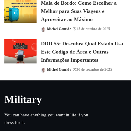
Mala de Bordo: Como Escolher a
Melhor para Suas Viagens e
Aproveitar ao Máximo
Michel Gomide
15 de outubro de 2025
Posted
by
DDD 55: Descubra Qual Estado Usa
Este Código de Área e Outras
Informações Importantes
Michel Gomide
30 de setembro de 2025
Posted
by
Military
You can have anything you want in life if you
dress for it.