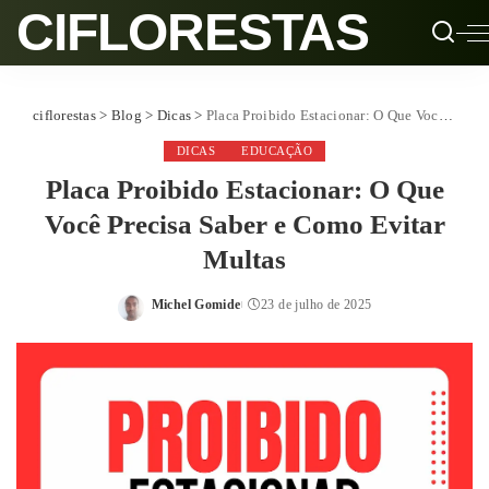
CIFLORESTAS
ciflorestas
>
Blog
>
Dicas
>
Placa Proibido Estacionar: O Que Você Precisa Saber e Como Evitar Multas
DICAS
EDUCAÇÃO
Placa Proibido Estacionar: O Que
Você Precisa Saber e Como Evitar
Multas
Michel Gomide
23 de julho de 2025
Posted
by