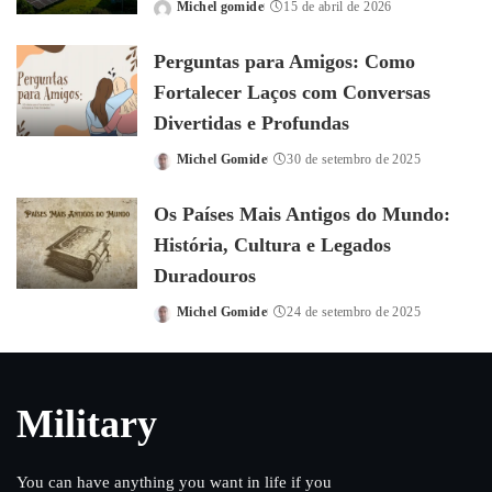
Michel gomide
15 de abril de 2026
Posted
by
Perguntas para Amigos: Como
Fortalecer Laços com Conversas
Divertidas e Profundas
Michel Gomide
30 de setembro de 2025
Posted
by
Os Países Mais Antigos do Mundo:
História, Cultura e Legados
Duradouros
Michel Gomide
24 de setembro de 2025
Posted
by
Military
You can have anything you want in life if you