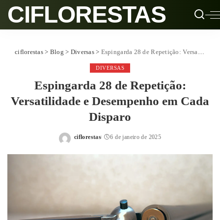
CIFLORESTAS
ciflorestas
>
Blog
>
Diversas
>
Espingarda 28 de Repetição: Versatilidade e Desempenho em Cada Disparo
DIVERSAS
Espingarda 28 de Repetição:
Versatilidade e Desempenho em Cada
Disparo
ciflorestas
6 de janeiro de 2025
Posted
by