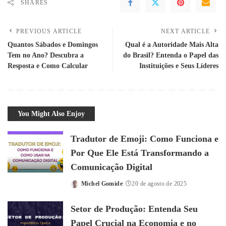
SHARES
PREVIOUS ARTICLE
NEXT ARTICLE
Quantos Sábados e Domingos
Qual é a Autoridade Mais Alta
Tem no Ano? Descubra a
do Brasil? Entenda o Papel das
Resposta e Como Calcular
Instituições e Seus Líderes
You Might Also Enjoy
Tradutor de Emoji: Como Funciona e
Por Que Ele Está Transformando a
Comunicação Digital
Michel Gomide
20 de agosto de 2025
Posted
by
Setor de Produção: Entenda Seu
Papel Crucial na Economia e no