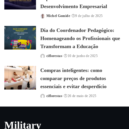
Desenvolvimento Empresarial
Michel Gomide
9 de julho de 2025
Posted
by
Dia do Coordenador Pedagógico:
Homenageando os Profissionais que
Transformam a Educação
ciflorestas
10 de junho de 2025
Posted
by
Compras inteligentes: como
comparar preços de produtos
essenciais e evitar desperdício
ciflorestas
26 de maio de 2025
Posted
by
Military