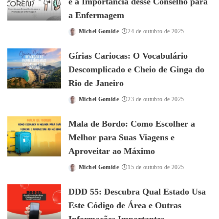
e a Importância desse Conselho para
a Enfermagem
Michel Gomide
24 de outubro de 2025
Posted
by
Gírias Cariocas: O Vocabulário
Descomplicado e Cheio de Ginga do
Rio de Janeiro
Michel Gomide
23 de outubro de 2025
Posted
by
Mala de Bordo: Como Escolher a
Melhor para Suas Viagens e
Aproveitar ao Máximo
Michel Gomide
15 de outubro de 2025
Posted
by
DDD 55: Descubra Qual Estado Usa
Este Código de Área e Outras
Informações Importantes