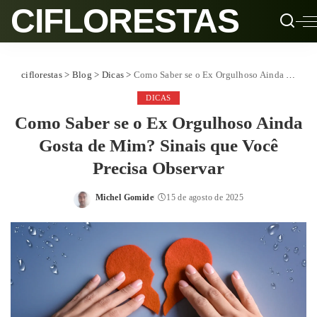
CIFLORESTAS
ciflorestas
>
Blog
>
Dicas
>
Como Saber se o Ex Orgulhoso Ainda Gosta de Mim? Sinais que Você Precisa Observar
DICAS
Como Saber se o Ex Orgulhoso Ainda
Gosta de Mim? Sinais que Você
Precisa Observar
Michel Gomide
15 de agosto de 2025
Posted
by