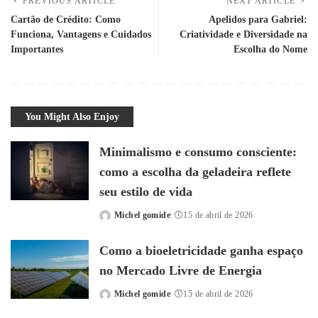
PREVIOUS ARTICLE
NEXT ARTICLE
Cartão de Crédito: Como
Apelidos para Gabriel:
Funciona, Vantagens e Cuidados
Criatividade e Diversidade na
Importantes
Escolha do Nome
You Might Also Enjoy
Minimalismo e consumo consciente:
como a escolha da geladeira reflete
seu estilo de vida
Michel gomide
15 de abril de 2026
Posted
by
Como a bioeletricidade ganha espaço
no Mercado Livre de Energia
Michel gomide
15 de abril de 2026
Posted
by