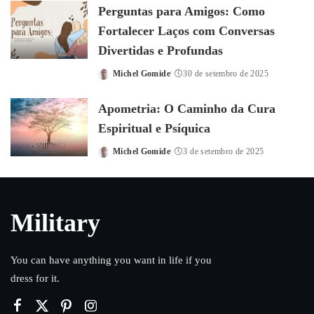
Perguntas para Amigos: Como
Fortalecer Laços com Conversas
Divertidas e Profundas
Michel Gomide
30 de setembro de 2025
Posted
by
Apometria: O Caminho da Cura
Espiritual e Psíquica
Michel Gomide
3 de setembro de 2025
Posted
by
Military
You can have anything you want in life if you
dress for it.