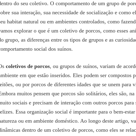
dentro do seu coletivo. O comportamento de um grupo de por
sobre sua interação, sua necessidade de socialização e como 
seu habitat natural ou em ambientes controlados, como fazenda
vamos explorar o que é um coletivo de porcos, como esses an
do grupo, as diferenças entre os tipos de grupos e as curiosida
comportamento social dos suínos.
Os
coletivos de porcos
, ou grupos de suínos, variam de acord
ambiente em que estão inseridos. Eles podem ser compostos p
leitões, ou por porcos de diferentes idades que se unem para 
Embora muitos pensem que porcos são solitários, eles são, na
muito sociais e precisam de interação com outros porcos para 
felizes. Essa organização social é importante para o bem-estar
natureza ou em ambiente doméstico. Ao longo deste artigo, va
dinâmicas dentro de um coletivo de porcos, como eles se rela