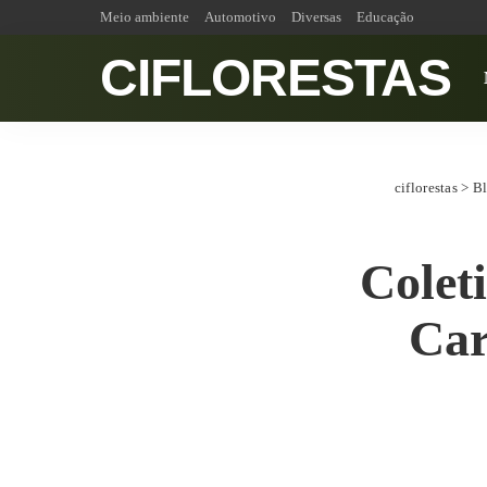
Meio ambiente
Automotivo
Diversas
Educação
CIFLORESTAS
ciflorestas
>
B
Colet
Car