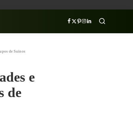
rupos de Suínos
ades e
s de