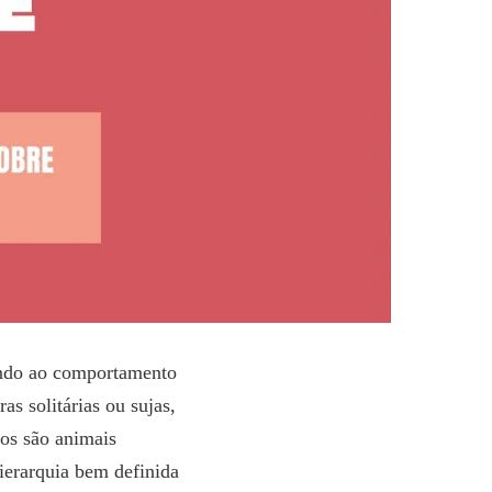
indo ao comportamento
as solitárias ou sujas,
os são animais
ierarquia bem definida