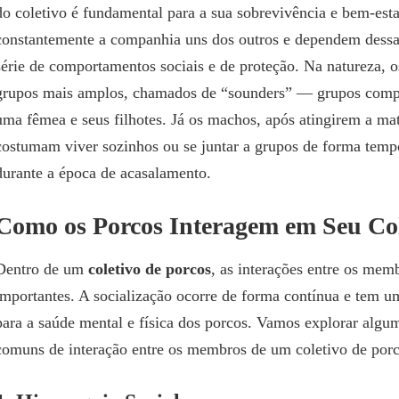
do coletivo é fundamental para a sua sobrevivência e bem-est
constantemente a companhia uns dos outros e dependem dess
série de comportamentos sociais e de proteção. Na natureza, 
grupos mais amplos, chamados de “sounders” — grupos comp
uma fêmea e seus filhotes. Já os machos, após atingirem a ma
costumam viver sozinhos ou se juntar a grupos de forma temp
durante a época de acasalamento.
Como os Porcos Interagem em Seu Co
Dentro de um
coletivo de porcos
, as interações entre os mem
importantes. A socialização ocorre de forma contínua e tem 
para a saúde mental e física dos porcos. Vamos explorar algu
comuns de interação entre os membros de um coletivo de porc