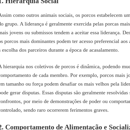
1.
Hierarquia Social
Assim como outros animais sociais, os porcos estabelecem u
do grupo. A liderança é geralmente exercida pelas porcas mais
mais jovens ou submissos tendem a aceitar essa liderança. Den
os porcos mais dominantes podem ter acesso preferencial aos 
à escolha dos parceiros durante a época de acasalamento.
A hierarquia nos coletivos de porcos é dinâmica, podendo m
comportamento de cada membro. Por exemplo, porcos mais jo
em tamanho ou força podem desafiar os mais velhos pela lide
pode gerar disputas. Essas disputas são geralmente resolvidas
confrontos, por meio de demonstrações de poder ou comporta
controlado, sendo raro ocorrerem ferimentos graves.
2.
Comportamento de Alimentação e Sociali