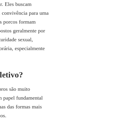
ar. Eles buscam
a convivência para uma
os porcos formam
ostos geralmente por
turidade sexual,
orária, especialmente
letivo?
bros são muito
um papel fundamental
mas das formas mais
os.