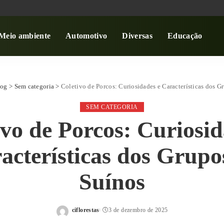
Meio ambiente
Automotivo
Diversas
Educação
log
>
Sem categoria
>
Coletivo de Porcos: Curiosidades e Características dos G
SEM CATEGORIA
ivo de Porcos: Curiosid
acterísticas dos Grupo
Suínos
ciflorestas
3 de dezembro de 2025
Posted